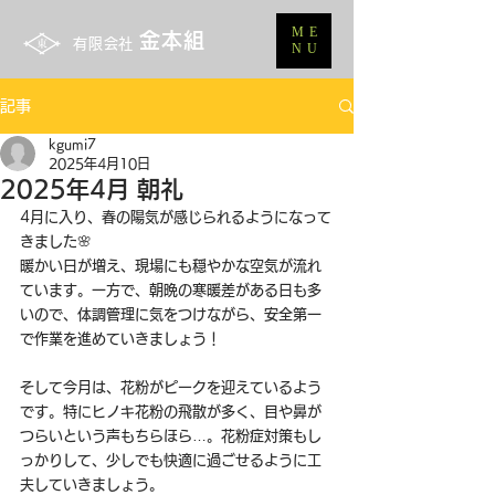
ME
金本組
有限会社
NU
記事
kgumi7
2025年4月10日
2025年4月 朝礼
4月に入り、春の陽気が感じられるようになって
きました🌸
暖かい日が増え、現場にも穏やかな空気が流れ
ています。一方で、朝晩の寒暖差がある日も多
いので、体調管理に気をつけながら、安全第一
で作業を進めていきましょう！
そして今月は、花粉がピークを迎えているよう
です。特にヒノキ花粉の飛散が多く、目や鼻が
つらいという声もちらほら…。花粉症対策もし
っかりして、少しでも快適に過ごせるように工
夫していきましょう。